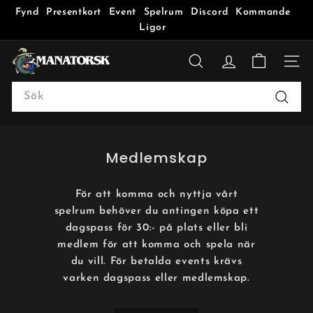
Fynd
Presentkort
Event
Spelrum
Discord
Kommande
Ligor
M
a
SÖK
n
Search
a
Sök
t
o
Medlemskap
r
s
k
För att komma och nyttja vårt
spelrum behöver du antingen köpa ett
dagspass för 30:- på plats eller bli
medlem för att komma och spela när
du vill. För betalda events krävs
varken dagspass eller medlemskap.