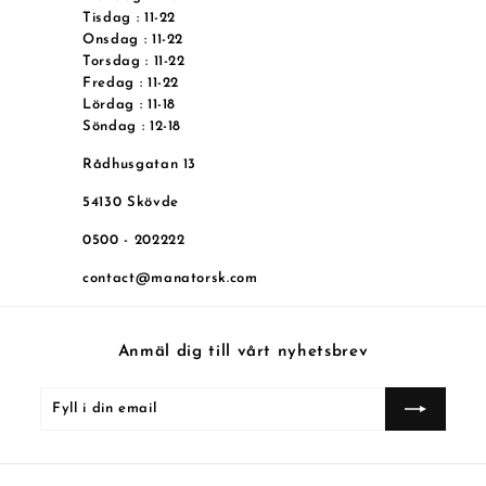
Tisdag
: 11-22
Onsdag
: 11-22
Torsdag
: 11-22
Fredag
: 11-22
Lördag
: 11-18
Söndag
: 12-18
Rådhusgatan 13
54130 Skövde
0500 - 202222
contact@manatorsk.com
Anmäl dig till vårt nyhetsbrev
Fyll
Prenumerera
i
din
email