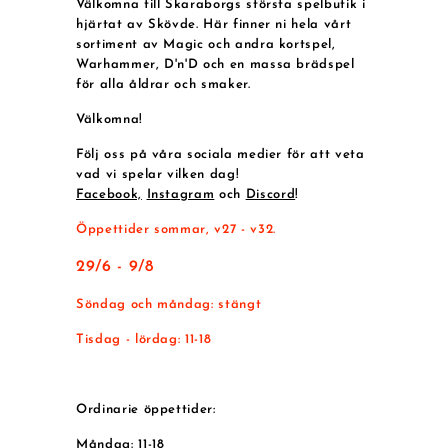
Välkomna till Skaraborgs största spelbutik i
hjärtat av Skövde. Här finner ni hela vårt
sortiment av Magic och andra kortspel,
Warhammer, D'n'D och en massa brädspel
för alla åldrar och smaker.
Välkomna!
Följ oss på våra sociala medier för att veta
vad vi spelar vilken dag!
Facebook,
Instagram
och
Discord
!
Öppettider sommar, v27 - v32.
29/6 - 9/8
Söndag och måndag: stängt
Tisdag - lördag: 11-18
Ordinarie öppettider:
Måndag
: 11-18