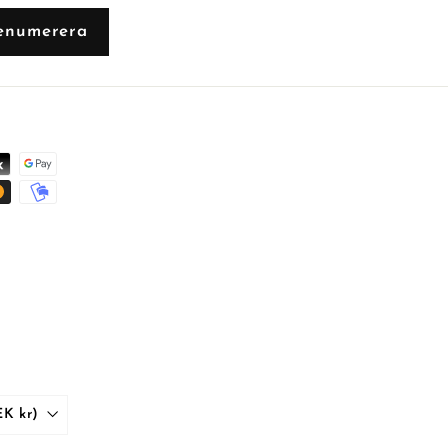
enumerera
Sverige (SEK kr)