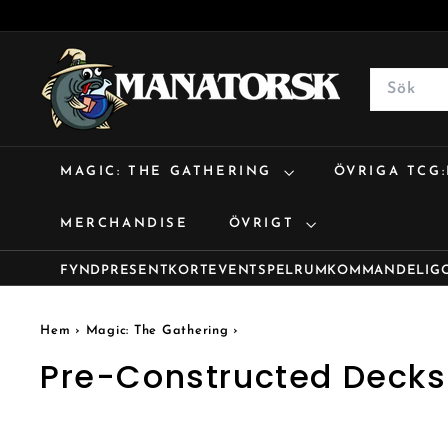
M
a
Search
n
a
t
MAGIC: THE GATHERING
ÖVRIGA TCG
o
r
MERCHANDISE
ÖVRIGT
s
k
FYND
PRESENTKORT
EVENT
SPELRUM
KOMMANDE
LIG
Hem
›
Magic: The Gathering
›
Pre-Constructed Decks