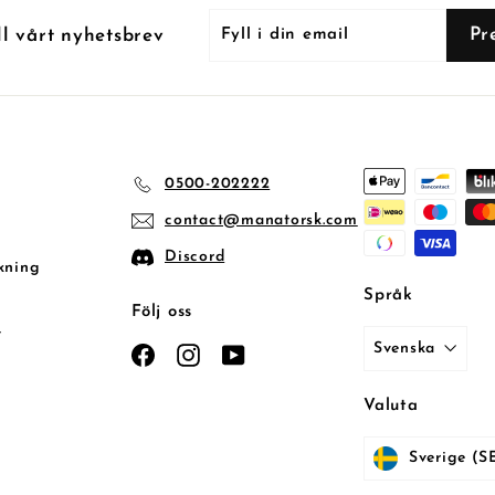
Fyll
Prenumerera
Pr
ll vårt nyhetsbrev
i
din
email
0500-202222
contact@manatorsk.com
Discord
kning
Språk
Följ oss
t
Svenska
Facebook
Instagram
YouTube
Valuta