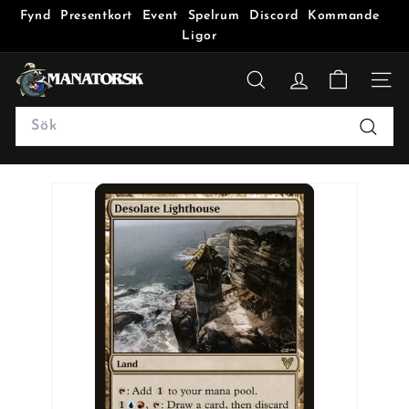
Fynd
Presentkort
Event
Spelrum
Discord
Kommande
Ligor
M
a
SÖK
n
Search
a
Sök
t
o
r
s
k