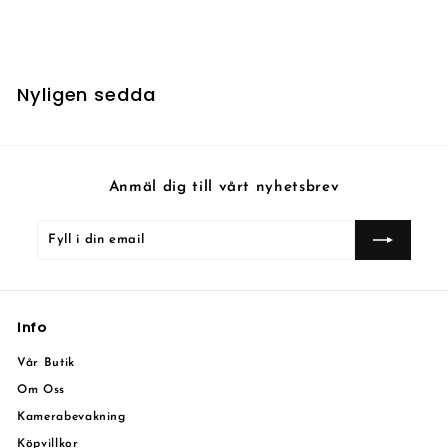
7
7 kr
k
r
Nyligen sedda
Anmäl dig till vårt nyhetsbrev
Fyll
Prenumerera
i
din
email
Info
Vår Butik
Om Oss
Kamerabevakning
Köpvillkor