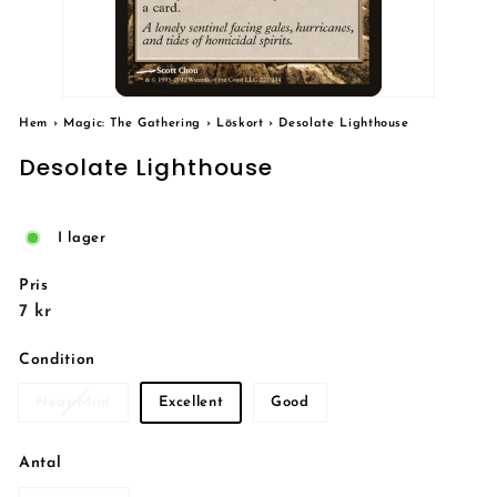
Hem
›
Magic: The Gathering
›
Löskort
›
Desolate Lighthouse
Desolate Lighthouse
I lager
Pris
Reguljärt
7
7 kr
pris
kr
Condition
Near Mint
Excellent
Good
Antal