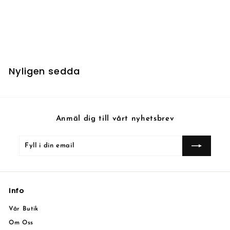
Glint-Sleeve Artisan -
Foil
5
5 kr
k
r
Nyligen sedda
Anmäl dig till vårt nyhetsbrev
Fyll
Prenumerera
i
din
email
Info
Vår Butik
Om Oss