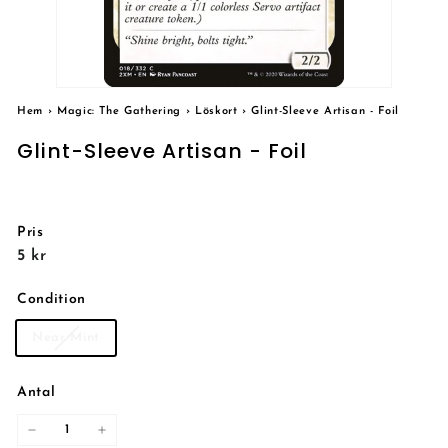
Hem
›
Magic: The Gathering
›
Löskort
›
Glint-Sleeve Artisan - Foil
Glint-Sleeve Artisan - Foil
Pris
Reguljärt
5
5 kr
pris
kr
Condition
Near Mint
Antal
−
+