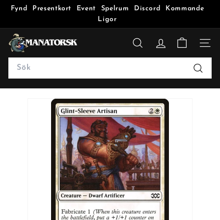
Fynd
Presentkort
Event
Spelrum
Discord
Kommande
Ligor
M
a
SÖK
n
Search
a
Sök
t
o
r
s
k