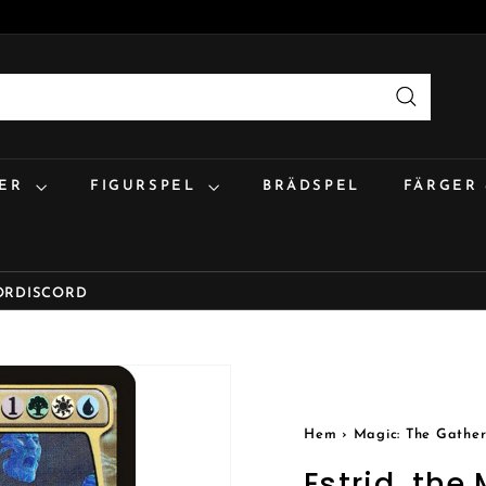
Sök
:ER
FIGURSPEL
BRÄDSPEL
FÄRGER
OR
DISCORD
Hem
›
Magic: The Gather
Estrid, the