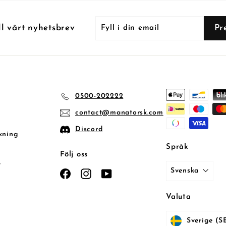
Fyll
Prenumerera
Pr
ll vårt nyhetsbrev
i
din
email
0500-202222
contact@manatorsk.com
Discord
kning
Språk
Följ oss
t
Svenska
Facebook
Instagram
YouTube
Valuta