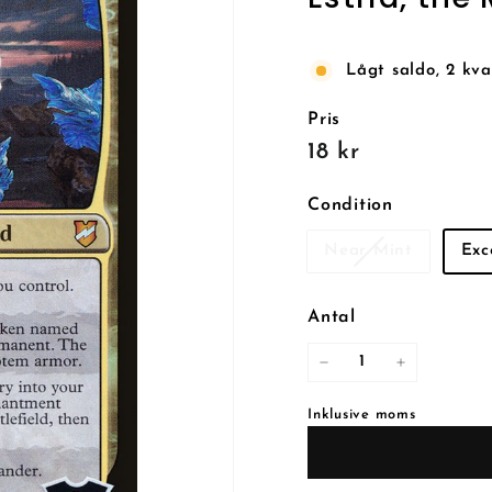
Lågt saldo, 2 kva
Pris
Reguljärt
18
18 kr
pris
kr
Condition
Near Mint
Exc
Antal
−
+
Inklusive moms