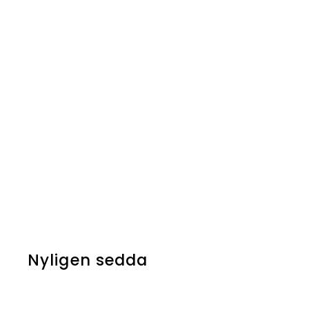
Estrid, the Masked -
Foil
Nyligen sedda