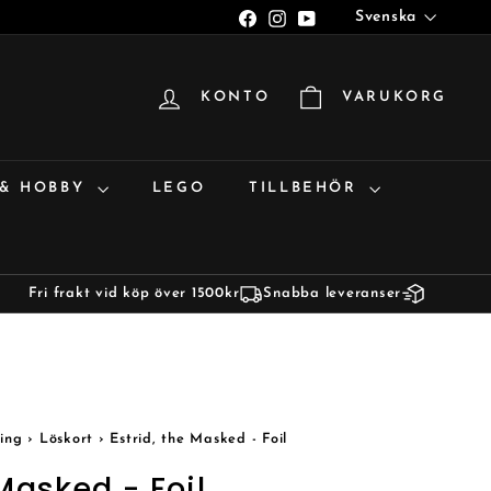
Språk
Facebook
Instagram
YouTube
Svenska
KONTO
VARUKORG
 & HOBBY
LEGO
TILLBEHÖR
Fri frakt vid köp över 1500kr
Snabba leveranser
ing
›
Löskort
›
Estrid, the Masked - Foil
 Masked - Foil