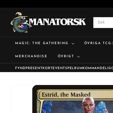
M
a
Search
n
a
t
MAGIC: THE GATHERING
ÖVRIGA TCG
o
r
MERCHANDISE
ÖVRIGT
s
k
FYND
PRESENTKORT
EVENT
SPELRUM
KOMMANDE
LIG