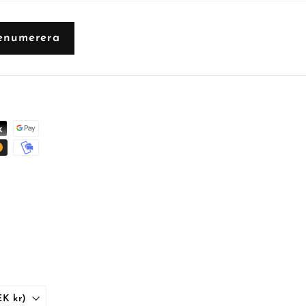
enumerera
Sverige (SEK kr)