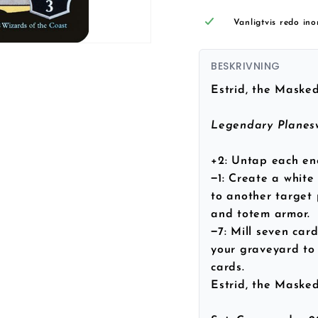
Vanligtvis redo in
BESKRIVNING
Estrid, the Maske
Legendary Planesw
+2: Untap each en
−1: Create a whit
to another target
and totem armor.
−7: Mill seven car
your graveyard to 
cards.
Estrid, the Maske