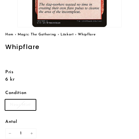
Hem
›
Magic: The Gathering
›
Löskort
›
Whipflare
Whipflare
Pris
Reguljärt
6
6 kr
pris
kr
Condition
Near Mint
Antal
−
+