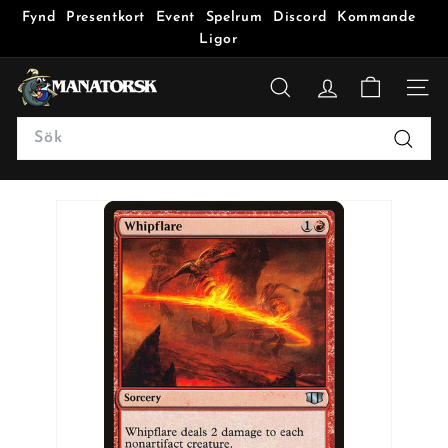
Fynd
Presentkort
Event
Spelrum
Discord
Kommande
Ligor
M
a
SÖK
n
Search
a
Sök
t
o
r
s
k