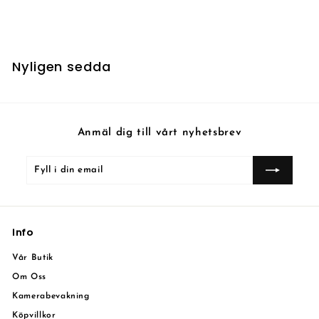
6
6 kr
k
r
Nyligen sedda
Anmäl dig till vårt nyhetsbrev
Fyll
Prenumerera
i
din
email
Info
Vår Butik
Om Oss
Kamerabevakning
Köpvillkor