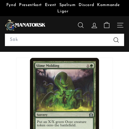
Fynd
Presentkort
Event
Spelrum
Discord
Kommande
Ligor
M
a
SÖK
n
Search
a
Sök
t
o
r
s
k