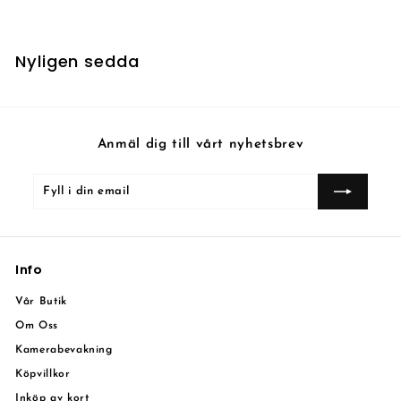
k
r
Nyligen sedda
Anmäl dig till vårt nyhetsbrev
Fyll
Prenumerera
i
din
email
Info
Vår Butik
Om Oss
Kamerabevakning
Köpvillkor
Inköp av kort