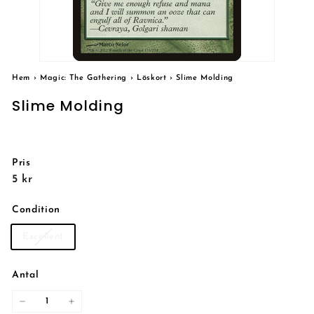
Hem
›
Magic: The Gathering
›
Löskort
›
Slime Molding
Slime Molding
Pris
Reguljärt
5
5 kr
pris
kr
Condition
Excellent
Antal
−
+