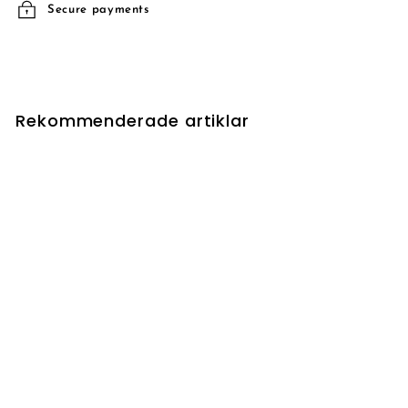
Secure payments
Rekommenderade artiklar
UTSÅLD
Slime Molding
5
5 kr