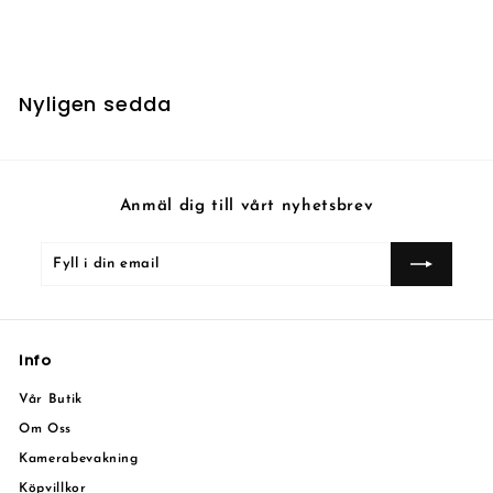
7
7 kr
k
r
Nyligen sedda
Anmäl dig till vårt nyhetsbrev
Fyll
Prenumerera
i
din
email
Info
Vår Butik
Om Oss
Kamerabevakning
Köpvillkor