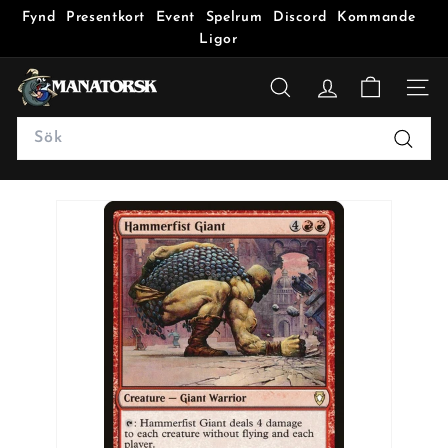
Fynd
Presentkort
Event
Spelrum
Discord
Kommande
Ligor
M
a
SÖK
n
Search
a
Sök
t
o
r
s
k