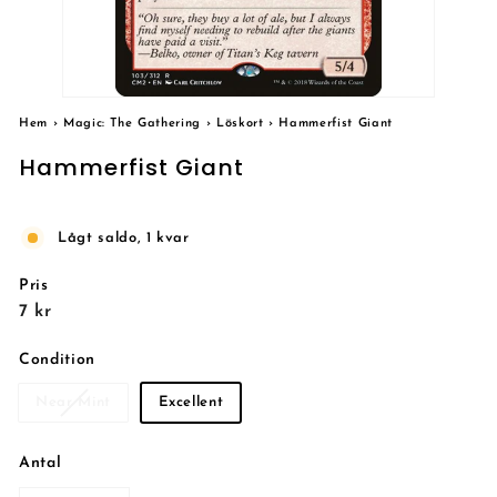
Hem
›
Magic: The Gathering
›
Löskort
›
Hammerfist Giant
Hammerfist Giant
Lågt saldo, 1 kvar
Pris
Reguljärt
7
7 kr
pris
kr
Condition
Near Mint
Excellent
Antal