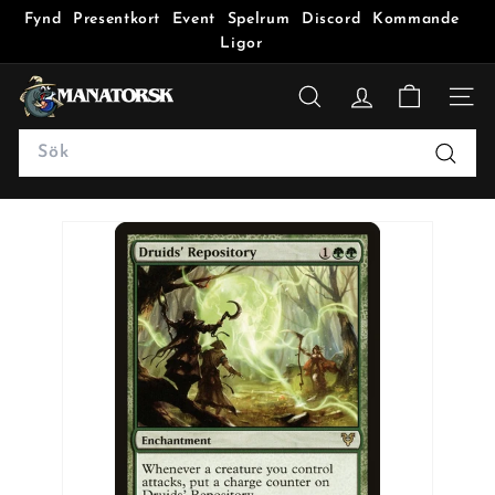
Fynd
Presentkort
Event
Spelrum
Discord
Kommande
Ligor
M
a
SÖK
n
Search
a
Sök
t
o
r
s
k