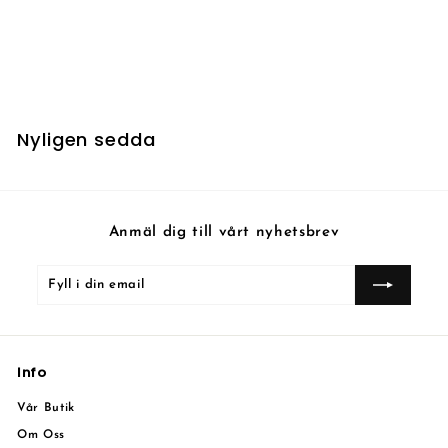
Druids' Repository
Nyligen sedda
Anmäl dig till vårt nyhetsbrev
Fyll
Prenumerera
i
din
email
Info
Vår Butik
Om Oss