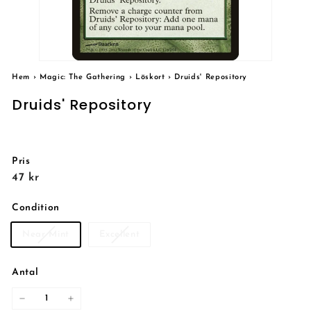
Hem
›
Magic: The Gathering
›
Löskort
›
Druids' Repository
Druids' Repository
Pris
Reguljärt
47
47 kr
pris
kr
Condition
Near Mint
Excellent
Antal
−
+