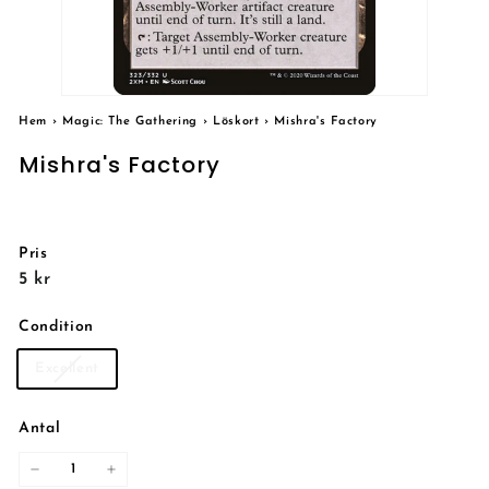
Hem
›
Magic: The Gathering
›
Löskort
›
Mishra's Factory
Mishra's Factory
Pris
Reguljärt
5
5 kr
pris
kr
Condition
Excellent
Antal
−
+