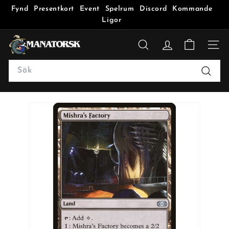
Fynd
Presentkort
Event
Spelrum
Discord
Kommande
Ligor
M
a
SÖK
n
Search
a
Sök
t
o
r
s
k