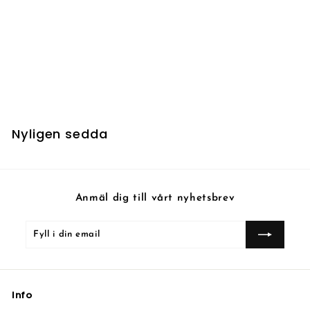
UTSÅLD
Mishra's Factory
5
5 kr
k
r
Nyligen sedda
Anmäl dig till vårt nyhetsbrev
Fyll
Prenumerera
i
din
email
Info