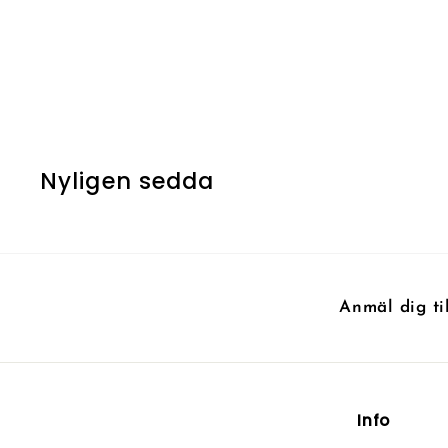
Forest
7
7 kr
k
r
Nyligen sedda
Anmäl dig ti
Info