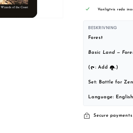
Vanligtvis redo in
BESKRIVNING
Forest
Basic Land — Fore
(
: Add
.)
Set:
Battle for Ze
Language:
Englis
Secure payments