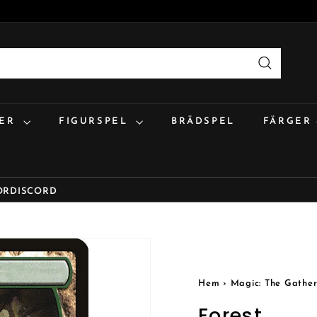
Sök
:ER
FIGURSPEL
BRÄDSPEL
FÄRGER
OR
DISCORD
Hem
›
Magic: The Gather
Forest