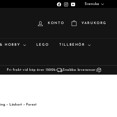
Språk
Facebook
Instagram
YouTube
Svenska
KONTO
VARUKORG
 & HOBBY
LEGO
TILLBEHÖR
Fri frakt vid köp över 1500kr
Snabba leveranser
ing
›
Löskort
›
Forest