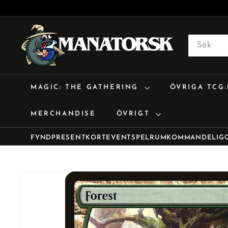
M
a
Search
n
a
t
MAGIC: THE GATHERING
ÖVRIGA TCG
o
r
MERCHANDISE
ÖVRIGT
s
k
FYND
PRESENTKORT
EVENT
SPELRUM
KOMMANDE
LIG