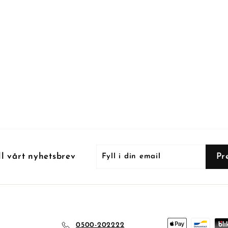
Fyll
Prenumerera
Pr
ll vårt nyhetsbrev
i
din
email
0500-202222