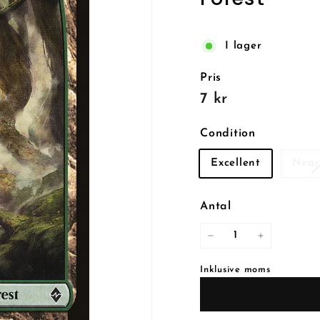
I lager
Pris
Reguljärt
7
7 kr
pris
kr
Condition
Excellent
Near
Antal
−
+
Inklusive moms