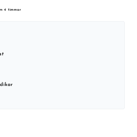
om 4 timmar
st
ndikar
h