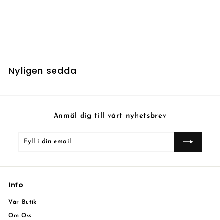
Hero of Iroas
1
11 kr
1
k
r
Nyligen sedda
Anmäl dig till vårt nyhetsbrev
Fyll
Prenumerera
i
din
email
Info
Vår Butik
Om Oss