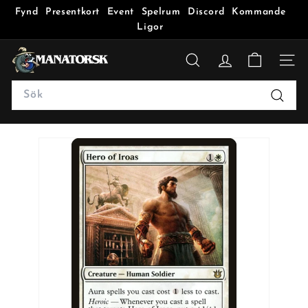
Fynd
Presentkort
Event
Spelrum
Discord
Kommande
Ligor
M
a
SÖK
n
Search
a
Sök
t
o
r
s
k