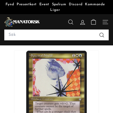
Fynd
Presentkort
Event
Spelrum
Discord
Kommande
Ligor
M
a
SÖK
n
Search
a
Sök
t
o
r
s
k