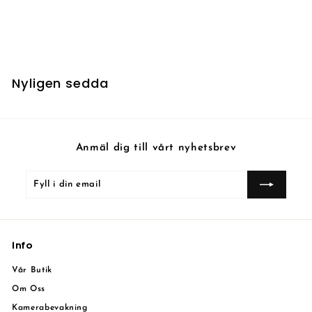
Spectral Shield
5
5 kr
k
r
Nyligen sedda
Anmäl dig till vårt nyhetsbrev
Fyll
Prenumerera
i
din
email
Info
Vår Butik
Om Oss
Kamerabevakning