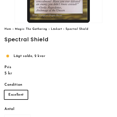
Hem
›
Magic: The Gathering
›
Löskort
›
Spectral Shield
Spectral Shield
Lågt saldo, 2 kvar
Pris
Reguljärt
5
5 kr
pris
kr
Condition
Excellent
Antal