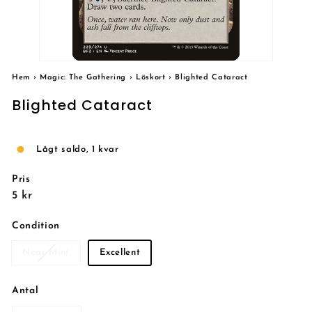
Hem
›
Magic: The Gathering
›
Löskort
›
Blighted Cataract
Blighted Cataract
Lågt saldo, 1 kvar
Pris
Reguljärt
5
5 kr
pris
kr
Condition
Near Mint
Excellent
Antal