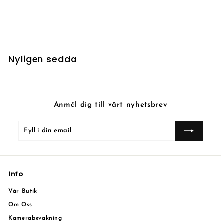
Blighted Cataract
5
5 kr
k
r
Nyligen sedda
Anmäl dig till vårt nyhetsbrev
Fyll
Prenumerera
i
din
email
Info
Vår Butik
Om Oss
Kamerabevakning