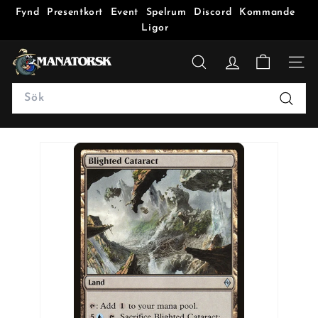
Fynd
Presentkort
Event
Spelrum
Discord
Kommande
Ligor
M
a
SÖK
n
Search
a
Sök
t
o
r
s
k