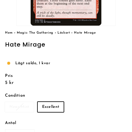
Hem
›
Magic: The Gathering
›
Löskort
›
Hate Mirage
Hate Mirage
Lågt saldo, 1 kvar
Pris
Reguljärt
5
5 kr
pris
kr
Condition
Near Mint
Excellent
Antal