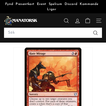
Fynd
Presentkort
Event
Spelrum
Discord
Kommande
Ligor
M
a
SÖK
n
Search
a
Sök
t
o
r
s
k