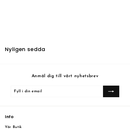
Hate Mirage
5
5 kr
k
r
Nyligen sedda
Anmäl dig till vårt nyhetsbrev
Fyll
Prenumerera
i
din
email
Info
Vår Butik