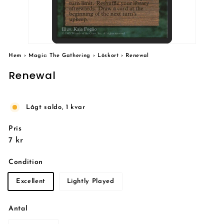
Hem
›
Magic: The Gathering
›
Löskort
›
Renewal
Renewal
Lågt saldo, 1 kvar
Pris
Reguljärt
7
7 kr
pris
kr
Condition
Excellent
Lightly Played
Antal