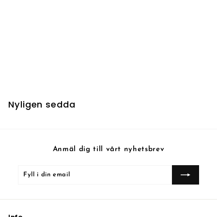
Renewal
Nyligen sedda
Anmäl dig till vårt nyhetsbrev
Fyll
Prenumerera
i
din
email