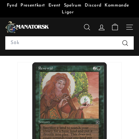
Fynd
Presentkort
Event
Spelrum
Discord
Kommande
Ligor
M
a
SÖK
n
Search
a
Sök
t
o
r
s
k