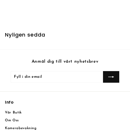
Drownyard Temple
7
7 kr
k
r
Nyligen sedda
Anmäl dig till vårt nyhetsbrev
Fyll
Prenumerera
i
din
email
Info
Vår Butik
Om Oss
Kamerabevakning