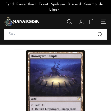
Fynd
Presentkort
Event
Spelrum
Discord
Kommande
Ligor
M
a
SÖK
n
Search
a
Sök
t
o
r
s
k