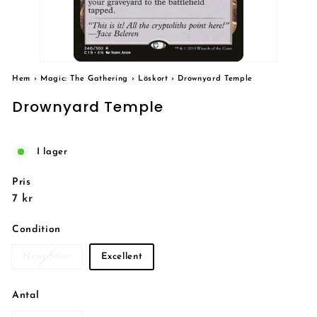
Hem
›
Magic: The Gathering
›
Löskort
›
Drownyard Temple
Drownyard Temple
I lager
Pris
Reguljärt
7
7 kr
pris
kr
Condition
Near Mint
Excellent
Antal