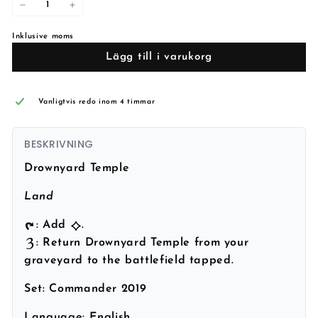
−
+
Inklusive moms
Lägg till i varukorg
Vanligtvis redo inom 4 timmar
BESKRIVNING
Drownyard Temple
Land
: Add
.
: Return Drownyard Temple from your
graveyard to the battlefield tapped.
Set:
Commander 2019
Language:
English