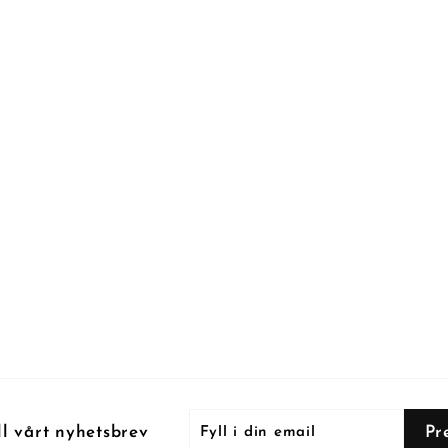
Fyll
Prenumerera
Pr
ll vårt nyhetsbrev
i