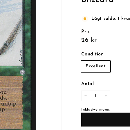
Lågt saldo, 1 kva
Pris
Reguljärt
26
26 kr
pris
kr
Condition
Excellent
Antal
−
+
Inklusive moms