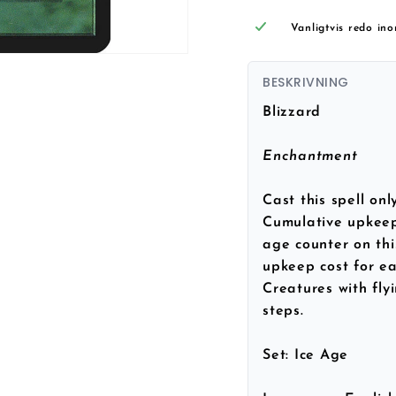
Vanligtvis redo in
BESKRIVNING
Blizzard
Enchantment
Cast this spell onl
Cumulative upke
age counter on thi
upkeep cost for ea
Creatures with fly
steps.
Set:
Ice Age