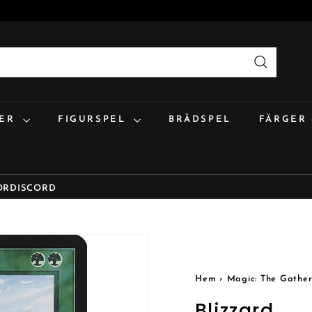
Sök
:ER
FIGURSPEL
BRÄDSPEL
FÄRGER
OR
DISCORD
Hem
›
Magic: The Gather
Blizzard