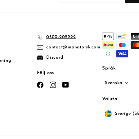
din
email
0500-202222
contact@manatorsk.com
Discord
kning
Språk
Följ oss
t
Svenska
Facebook
Instagram
YouTube
Valuta