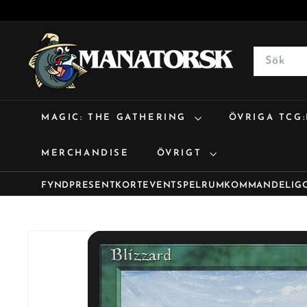
M
a
Search
n
a
t
MAGIC: THE GATHERING
ÖVRIGA TCG
o
r
MERCHANDISE
ÖVRIGT
s
k
FYND
PRESENTKORT
EVENT
SPELRUM
KOMMANDE
LIG