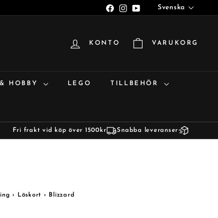
Språk
Facebook
Instagram
YouTube
Svenska
KONTO
VARUKORG
 & HOBBY
LEGO
TILLBEHÖR
Fri frakt vid köp över 1500kr
Snabba leveranser
ing
›
Löskort
›
Blizzard