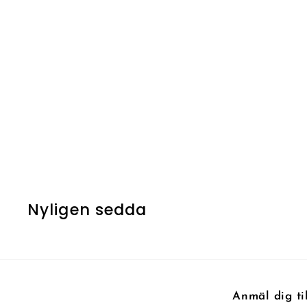
Blizzard
2
26 kr
6
k
r
Nyligen sedda
Anmäl dig ti