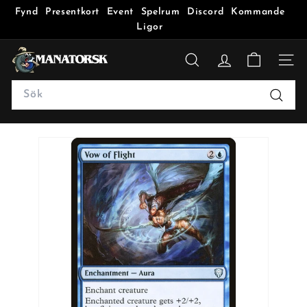
Fynd
Presentkort
Event
Spelrum
Discord
Kommande
Ligor
M
a
SÖK
n
Search
a
Sök
t
o
r
s
k