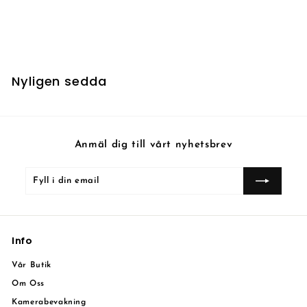
Vow of Flight - Foil
7
7 kr
k
r
Nyligen sedda
Anmäl dig till vårt nyhetsbrev
Fyll
Prenumerera
i
din
email
Info
Vår Butik
Om Oss
Kamerabevakning