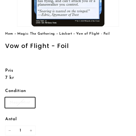
Hem
›
Magic: The Gathering
›
Löskort
›
Vow of Flight - Foil
Vow of Flight - Foil
Pris
Reguljärt
7
7 kr
pris
kr
Condition
Near Mint
Antal
−
+