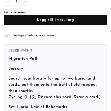
−
+
Inklusive moms
Lägg till i varukorg
Vanligtvis redo inom 4 timmar
BESKRIVNING
Migration Path
Sorcery
Search your library for up to two basic land
cards, put them onto the battlefield tapped,
then shuffle.
Cycling
(
, Discard this card: Draw a card.)
Set:
Ikoria: Lair of Behemoths