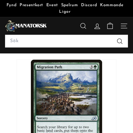
Fynd
Presentkort
Event
Spelrum
Discord
Kommande
Ligor
M
a
SÖK
n
Search
a
Sök
t
o
r
s
k