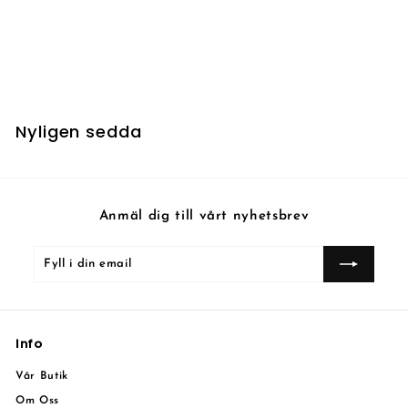
Migration Path
6
6 kr
k
r
Nyligen sedda
Anmäl dig till vårt nyhetsbrev
Fyll
Prenumerera
i
din
email
Info
Vår Butik
Om Oss