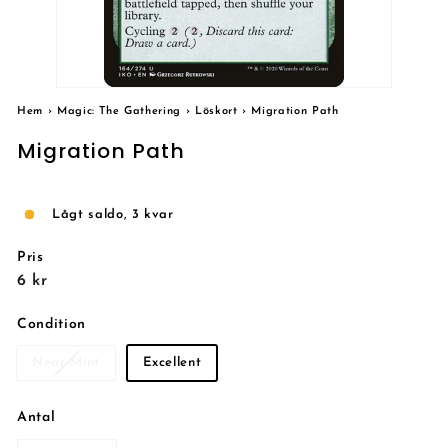
Hem
›
Magic: The Gathering
›
Löskort
›
Migration Path
Migration Path
Lågt saldo, 3 kvar
Pris
Reguljärt
6
6 kr
pris
kr
Condition
Near Mint
Excellent
Antal