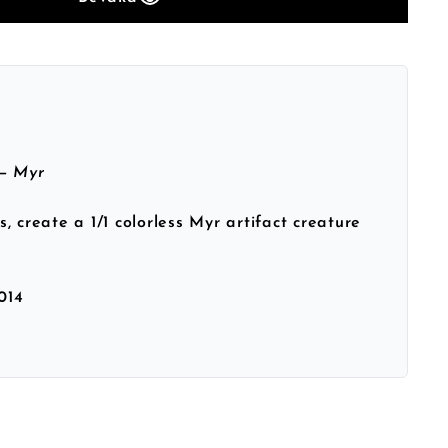
 — Myr
, create a 1/1 colorless Myr artifact creature
014
h