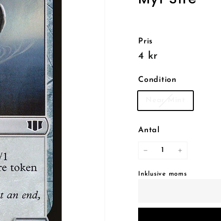
Pris
Reguljärt
4
4 kr
pris
kr
Condition
Near Mint
Antal
−
+
Inklusive moms