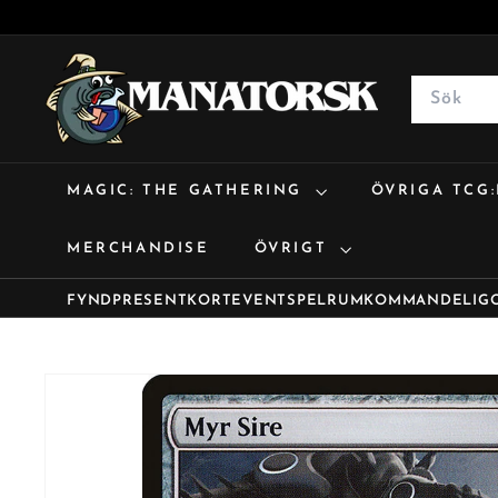
M
a
Search
n
a
t
MAGIC: THE GATHERING
ÖVRIGA TCG
o
r
MERCHANDISE
ÖVRIGT
s
k
FYND
PRESENTKORT
EVENT
SPELRUM
KOMMANDE
LIG