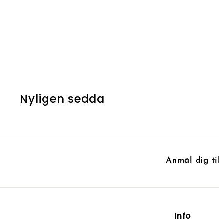
UTSÅLD
Myr Sire
4
4 kr
k
r
Nyligen sedda
Anmäl dig ti
Info