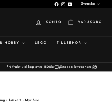
Språk
Facebook
Instagram
YouTube
Svenska
KONTO
VARUKORG
 & HOBBY
LEGO
TILLBEHÖR
Fri frakt vid köp över 1500kr
Snabba leveranser
ing
›
Löskort
›
Myr Sire