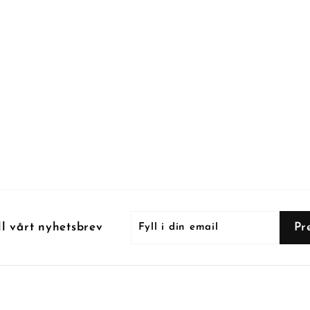
Fyll
Prenumerera
Pr
ll vårt nyhetsbrev
i
din
email