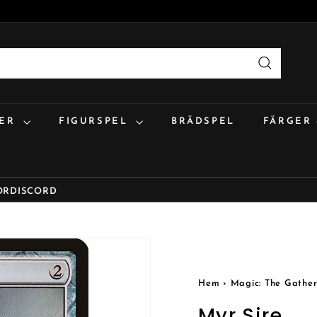
Sök
:ER
FIGURSPEL
BRÄDSPEL
FÄRGER
OR
DISCORD
Hem
›
Magic: The Gather
Myr Sire