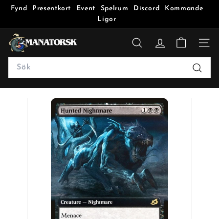
Fynd
Presentkort
Event
Spelrum
Discord
Kommande
Ligor
M
a
SÖK
n
Search
a
Sök
t
o
r
s
k