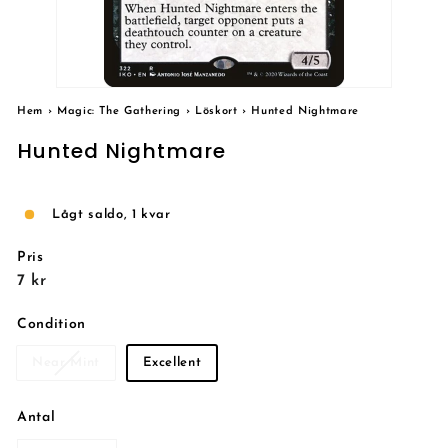
Hem
›
Magic: The Gathering
›
Löskort
›
Hunted Nightmare
Hunted Nightmare
Lågt saldo, 1 kvar
Pris
Reguljärt
7
7 kr
pris
kr
Condition
Near Mint
Excellent
Antal