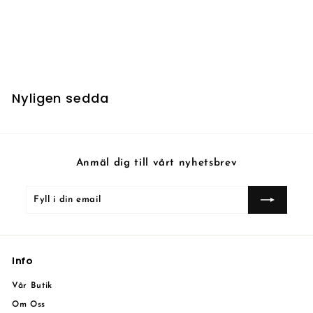
Hunted Nightmare
Nyligen sedda
Anmäl dig till vårt nyhetsbrev
Fyll
Prenumerera
i
din
email
Info
Vår Butik
Om Oss