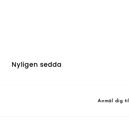
UTSÅLD
Krosan Grip
Nyligen sedda
Anmäl dig ti