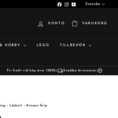
Språk
Facebook
Instagram
YouTube
Svenska
KONTO
VARUKORG
 & HOBBY
LEGO
TILLBEHÖR
Fri frakt vid köp över 1500kr
Snabba leveranser
ing
›
Löskort
›
Krosan Grip
p