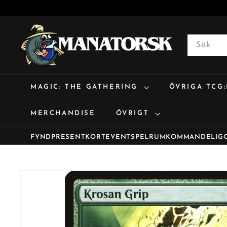
M
a
Search
n
a
t
MAGIC: THE GATHERING
ÖVRIGA TCG
o
r
MERCHANDISE
ÖVRIGT
s
k
FYND
PRESENTKORT
EVENT
SPELRUM
KOMMANDE
LIG