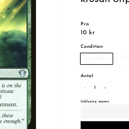
Pris
Reguljärt
10
10 kr
pris
kr
Condition
Near Mint
Exc
Antal
−
+
Inklusive moms