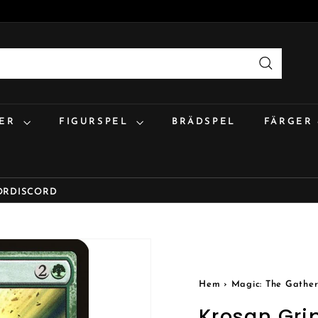
Sök
:ER
FIGURSPEL
BRÄDSPEL
FÄRGER
OR
DISCORD
Hem
›
Magic: The Gather
Krosan Gri