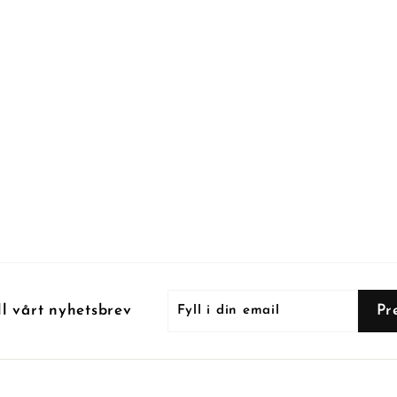
Fyll
Prenumerera
Pr
ll vårt nyhetsbrev
i
din
email