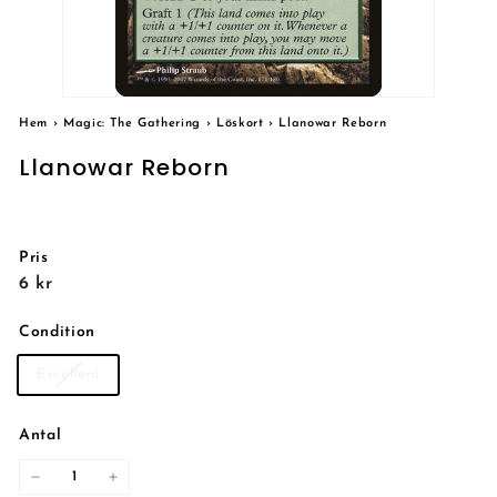
Hem
›
Magic: The Gathering
›
Löskort
›
Llanowar Reborn
Llanowar Reborn
Pris
Reguljärt
6
6 kr
pris
kr
Condition
Excellent
Antal
−
+