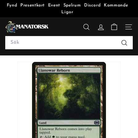
Fynd
Presentkort
Event
Spelrum
Discord
Kommande
Ligor
M
a
SÖK
n
Search
a
Sök
t
o
r
s
k