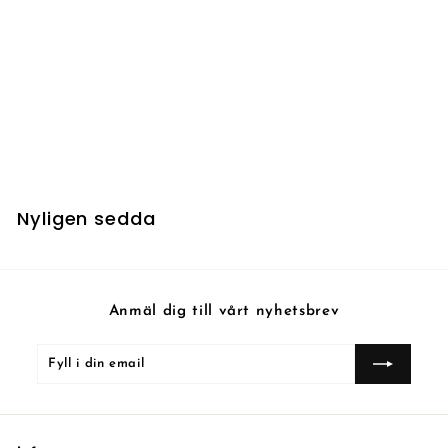
UTSÅLD
Llanowar Reborn
6
6 kr
k
r
Nyligen sedda
Anmäl dig till vårt nyhetsbrev
Fyll
Prenumerera
i
din
email