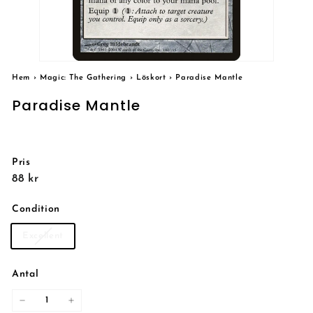
Hem
›
Magic: The Gathering
›
Löskort
›
Paradise Mantle
Paradise Mantle
Pris
Reguljärt
88
88 kr
pris
kr
Condition
Excellent
Antal
−
+