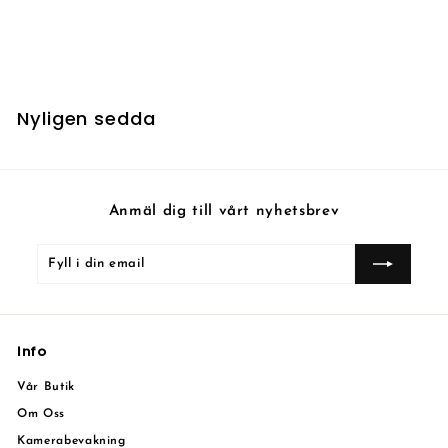
Paradise Mantle
8
88 kr
8
k
r
Nyligen sedda
Anmäl dig till vårt nyhetsbrev
Fyll
Prenumerera
i
din
email
Info
Vår Butik
Om Oss
Kamerabevakning