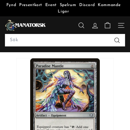
Fynd
Presentkort
Event
Spelrum
Discord
Kommande
Ligor
M
a
SÖK
n
Search
a
Sök
t
o
r
s
k