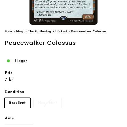
Hem
›
Magic: The Gathering
›
Löskort
›
Peacewalker Colossus
Peacewalker Colossus
I lager
Pris
Reguljärt
7
7 kr
pris
kr
Condition
Excellent
Near Mint
Antal