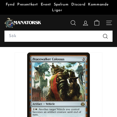
Fynd
Presentkort
Event
Spelrum
Discord
Kommande
Ligor
M
a
SÖK
n
Search
a
Sök
t
o
r
s
k