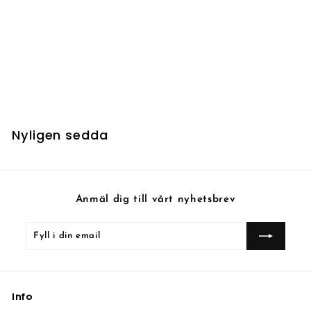
Peacewalker Colossus
7
7 kr
k
r
Nyligen sedda
Anmäl dig till vårt nyhetsbrev
Fyll
Prenumerera
i
din
email
Info