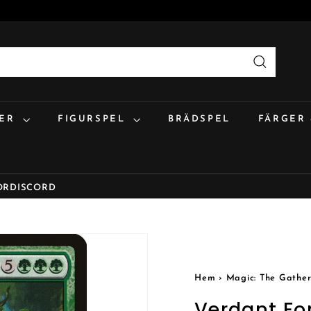
Sök
:ER
FIGURSPEL
BRÄDSPEL
FÄRGER
OR
DISCORD
Hem
›
Magic: The Gather
Verdant Fo