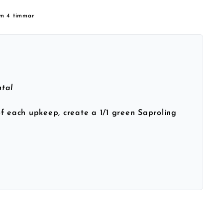
om 4 timmar
tal
f each upkeep, create a 1/1 green Saproling
h