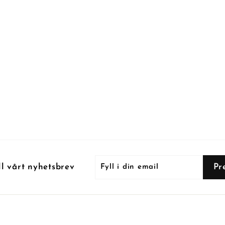
Fyll
Prenumerera
Pr
ll vårt nyhetsbrev
i
din
email