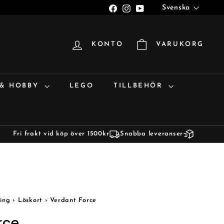
Språk
Facebook
Instagram
YouTube
Svenska
KONTO
VARUKORG
 & HOBBY
LEGO
TILLBEHÖR
Fri frakt vid köp över 1500kr
Snabba leveranser
ing
›
Löskort
›
Verdant Force
rce