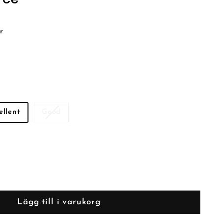
r
ellent
Good
Lägg till i varukorg