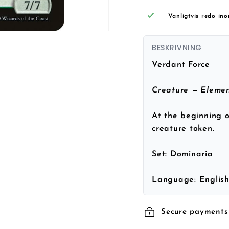
Vanligtvis redo in
BESKRIVNING
Verdant Force
Creature — Elemen
At the beginning o
creature token.
Set:
Dominaria
Language:
Englis
Secure payments