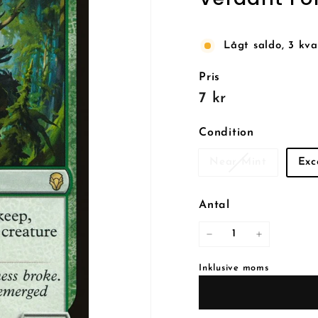
Lågt saldo, 3 kva
Pris
Reguljärt
7
7 kr
pris
kr
Condition
Near Mint
Exc
Antal
−
+
Inklusive moms