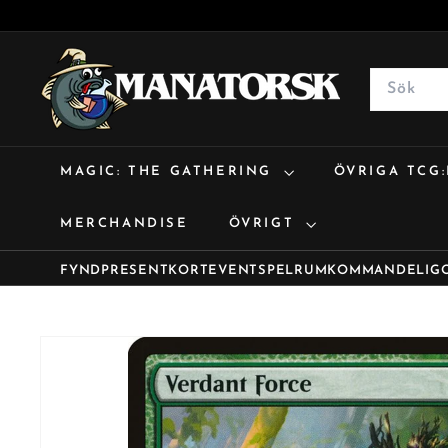
M
a
Search
n
a
t
MAGIC: THE GATHERING
ÖVRIGA TCG
o
r
MERCHANDISE
ÖVRIGT
s
k
FYND
PRESENTKORT
EVENT
SPELRUM
KOMMANDE
LIG