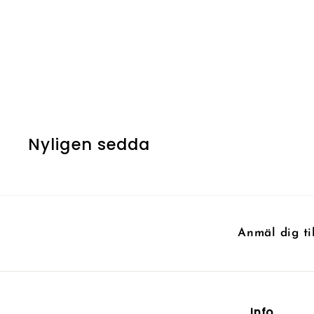
Verdant Force
7
7 kr
k
r
Nyligen sedda
Anmäl dig ti
Info