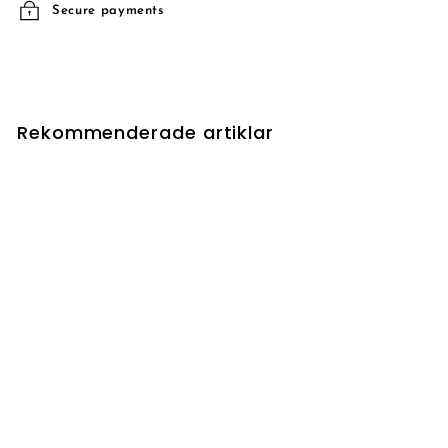
Secure payments
Rekommenderade artiklar
UTSÅLD
Arcane Melee
7
7 kr