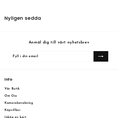
k
r
Nyligen sedda
Anmäl dig till vårt nyhetsbrev
Fyll
Prenumerera
i
din
email
Info
Vår Butik
Om Oss
Kamerabevakning
Köpvillkor
Inköp av kort