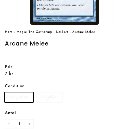
Hem
›
Magic: The Gathering
›
Löskort
›
Arcane Melee
Arcane Melee
Pris
Reguljärt
7
7 kr
pris
kr
Condition
Near Mint
Excellent
Antal
−
+