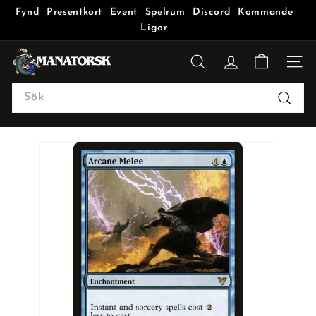
Fynd
Presentkort
Event
Spelrum
Discord
Kommande
Ligor
M
a
SÖK
n
Search
a
Sök
t
o
r
s
k