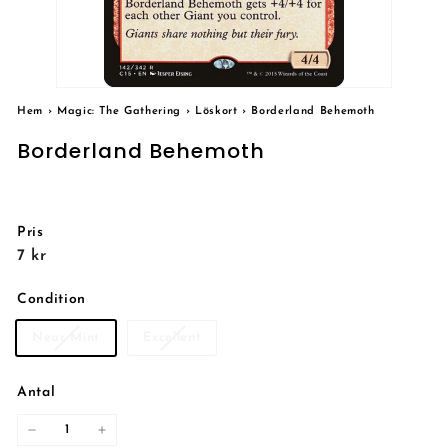
Hem
›
Magic: The Gathering
›
Löskort
›
Borderland Behemoth
Borderland Behemoth
Pris
Reguljärt
7
7 kr
pris
kr
Condition
Near Mint
Excellent
Antal
−
+