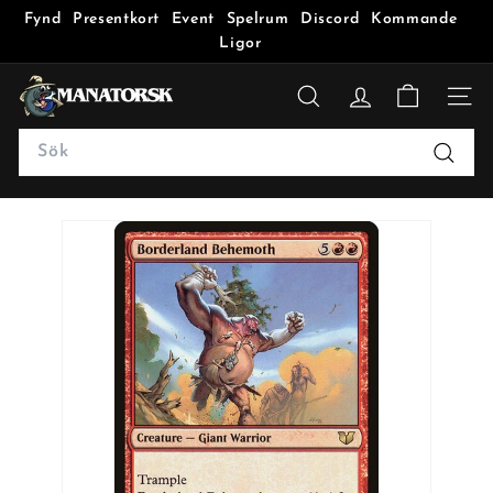
Fynd
Presentkort
Event
Spelrum
Discord
Kommande
Ligor
M
a
SÖK
n
Search
a
Sök
t
o
r
s
k