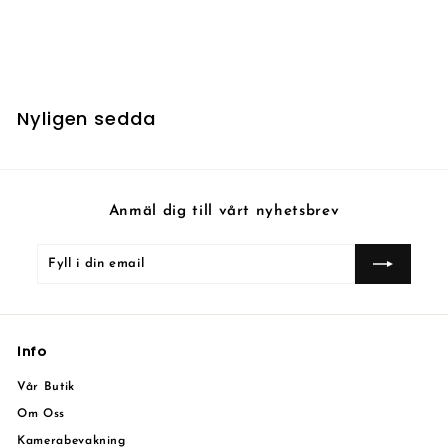
Borderland Behemoth
7
7 kr
k
r
Nyligen sedda
Anmäl dig till vårt nyhetsbrev
Fyll
Prenumerera
i
din
email
Info
Vår Butik
Om Oss
Kamerabevakning