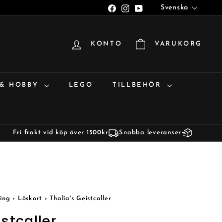
Språk
Facebook
Instagram
YouTube
Svenska
KONTO
VARUKORG
 & HOBBY
LEGO
TILLBEHÖR
Fri frakt vid köp över 1500kr
Snabba leveranser
ing
›
Löskort
›
Thalia's Geistcaller
istcaller