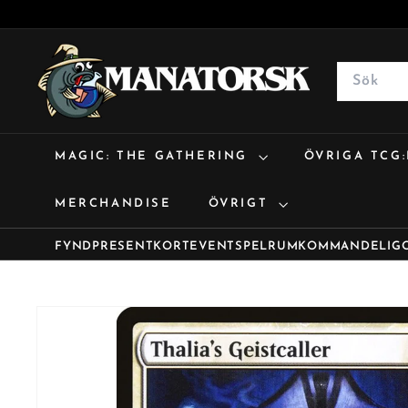
M
a
Search
n
a
t
MAGIC: THE GATHERING
ÖVRIGA TCG
o
r
MERCHANDISE
ÖVRIGT
s
k
FYND
PRESENTKORT
EVENT
SPELRUM
KOMMANDE
LIG