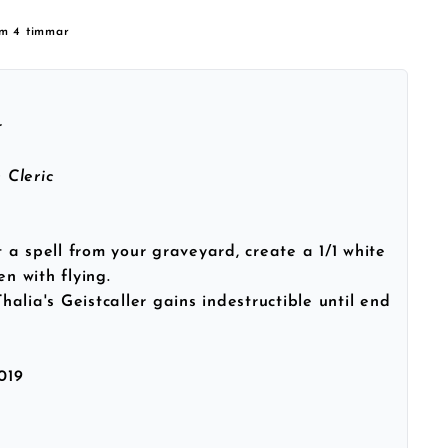
om 4 timmar
r
 Cleric
a spell from your graveyard, create a 1/1 white
en with flying.
 Thalia's Geistcaller gains indestructible until end
019
h