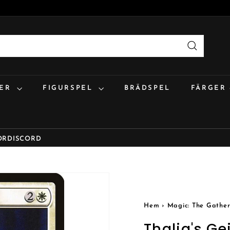
Sök
:ER
FIGURSPEL
BRÄDSPEL
FÄRGER
OR
DISCORD
Hem
›
Magic: The Gather
Thalia's Ge