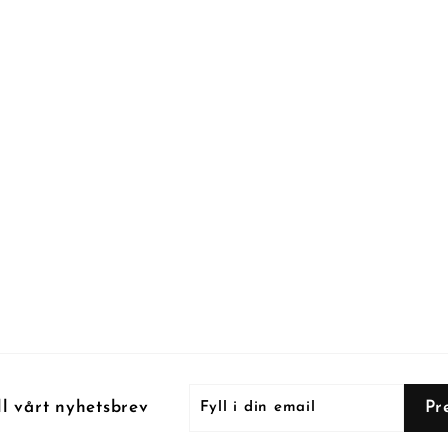
Fyll
Prenumerera
Pr
ll vårt nyhetsbrev
i
din