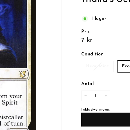
I lager
Pris
Reguljärt
7
7 kr
pris
kr
Condition
Near Mint
Exc
Antal
−
+
Inklusive moms