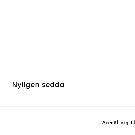
Thalia's Geistcaller
7
7 kr
k
r
Nyligen sedda
Anmäl dig ti