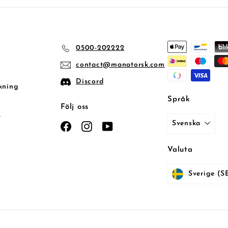
email
0500-202222
contact@manatorsk.com
Discord
kning
Språk
Följ oss
t
Svenska
Facebook
Instagram
YouTube
Valuta