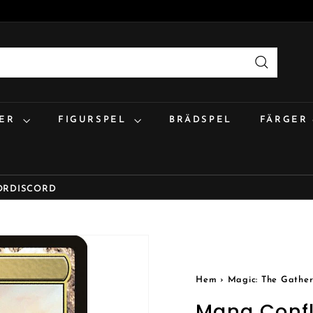
Sök
:ER
FIGURSPEL
BRÄDSPEL
FÄRGER
OR
DISCORD
Hem
›
Magic: The Gather
Mana Confl