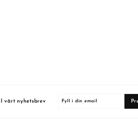
Fyll
Prenumerera
Pr
ll vårt nyhetsbrev
i
din
email