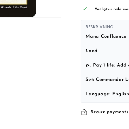
Vanligtvis redo in
BESKRIVNING
Mana Confluence
Land
, Pay 1 life: Ad
Set:
Commander L
Language:
Englis
Secure payments