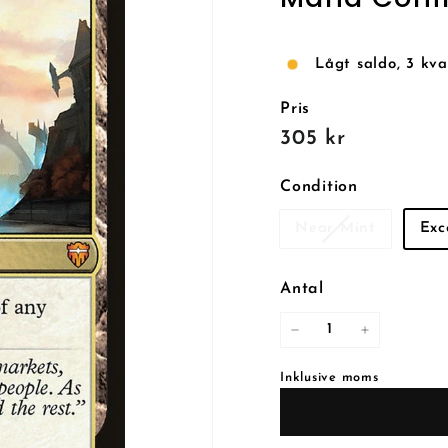
Lågt saldo, 3 kva
Pris
Reguljärt
305
305 kr
pris
kr
Condition
Near Mint
Exc
Antal
−
+
Inklusive moms