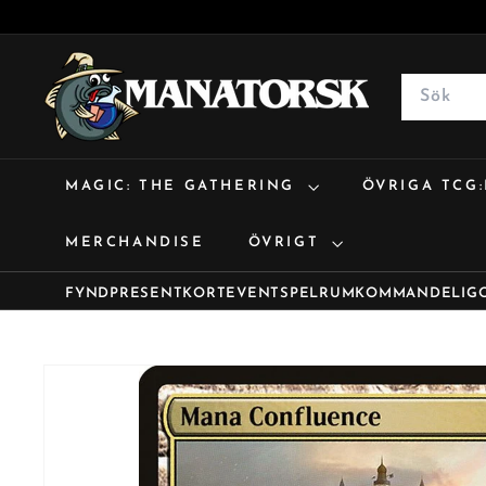
M
a
Search
n
a
t
MAGIC: THE GATHERING
ÖVRIGA TCG
o
r
MERCHANDISE
ÖVRIGT
s
k
FYND
PRESENTKORT
EVENT
SPELRUM
KOMMANDE
LIG