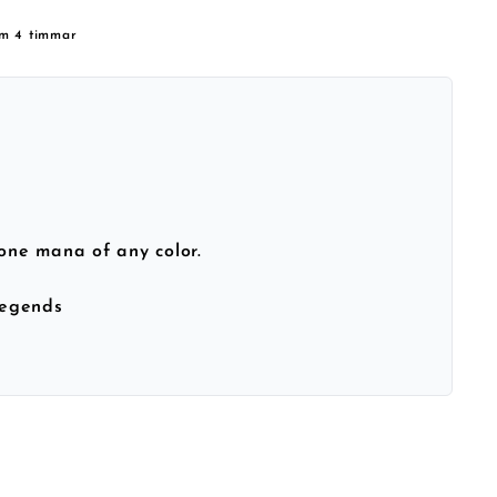
om 4 timmar
d one mana of any color.
egends
h