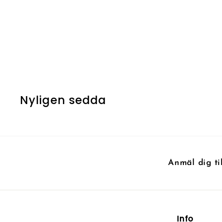
Mana Confluence -
Foil
Nyligen sedda
Anmäl dig ti
Info