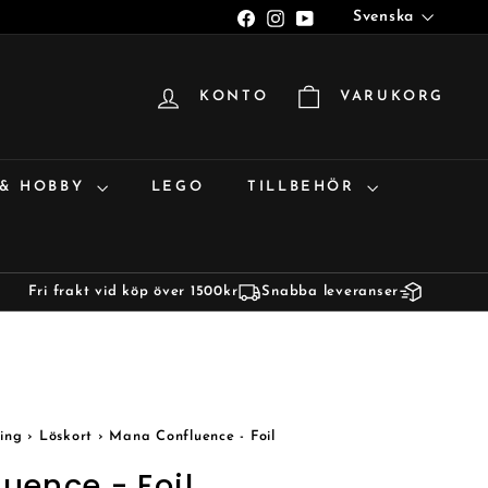
Språk
Facebook
Instagram
YouTube
Svenska
KONTO
VARUKORG
 & HOBBY
LEGO
TILLBEHÖR
Fri frakt vid köp över 1500kr
Snabba leveranser
ing
›
Löskort
›
Mana Confluence - Foil
uence - Foil