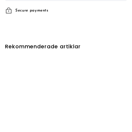
Secure payments
Rekommenderade artiklar
UTSÅLD
Wall of Pine Needles