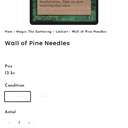
Hem
›
Magic: The Gathering
›
Löskort
›
Wall of Pine Needles
Wall of Pine Needles
Pris
Reguljärt
13
13 kr
pris
kr
Condition
Excellent
Good
Antal
−
+