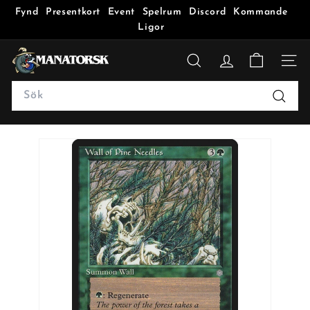
Fynd
Presentkort
Event
Spelrum
Discord
Kommande
Ligor
M
a
SÖK
n
Search
a
Sök
t
o
r
s
k