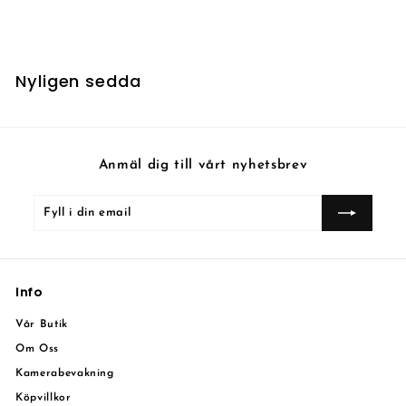
Nyligen sedda
Anmäl dig till vårt nyhetsbrev
Fyll
Prenumerera
i
din
email
Info
Vår Butik
Om Oss
Kamerabevakning
Köpvillkor