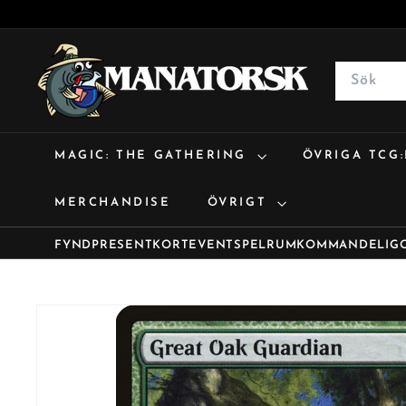
M
a
Search
n
a
t
MAGIC: THE GATHERING
ÖVRIGA TCG
o
r
MERCHANDISE
ÖVRIGT
s
k
FYND
PRESENTKORT
EVENT
SPELRUM
KOMMANDE
LIG