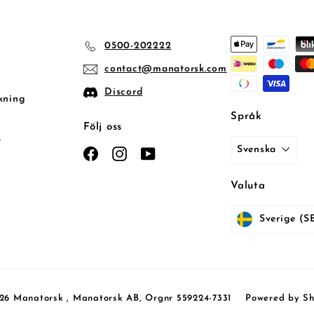
0500-202222
contact@manatorsk.com
Discord
kning
Språk
Följ oss
t
Svenska
Facebook
Instagram
YouTube
Valuta
26 Manatorsk , Manatorsk AB, Orgnr 559224-7331
Powered by Sh