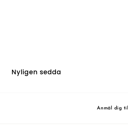
UTSÅLD
Great Oak Guardian
5
5 kr
k
r
Nyligen sedda
Anmäl dig ti