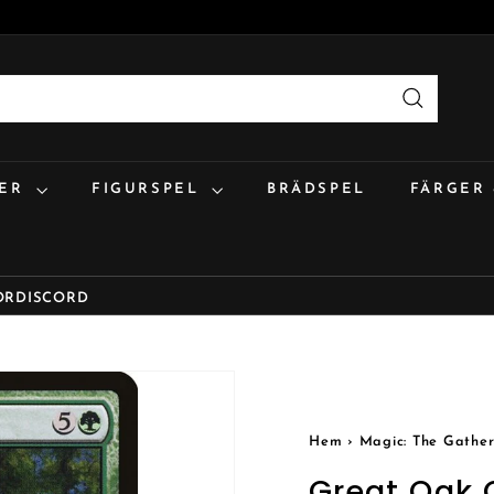
Sök
:ER
FIGURSPEL
BRÄDSPEL
FÄRGER
OR
DISCORD
Hem
›
Magic: The Gather
Great Oak 