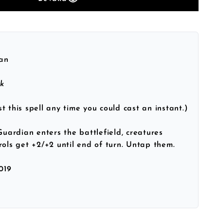
an
k
t this spell any time you could cast an instant.)
ardian enters the battlefield, creatures
rols get +2/+2 until end of turn. Untap them.
019
h