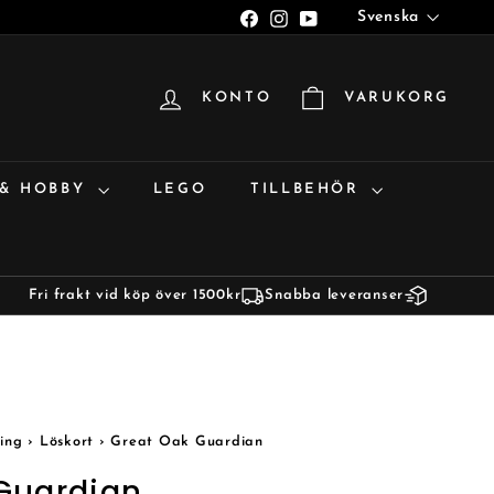
Språk
Facebook
Instagram
YouTube
Svenska
KONTO
VARUKORG
 & HOBBY
LEGO
TILLBEHÖR
Fri frakt vid köp över 1500kr
Snabba leveranser
ing
›
Löskort
›
Great Oak Guardian
Guardian