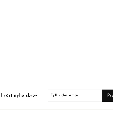
Fyll
Prenumerera
Pr
ll vårt nyhetsbrev
i
din
email