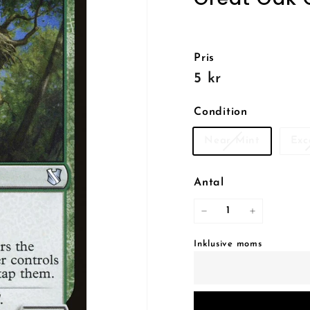
Pris
Reguljärt
5
5 kr
pris
kr
Condition
Near Mint
Exc
Antal
−
+
Inklusive moms