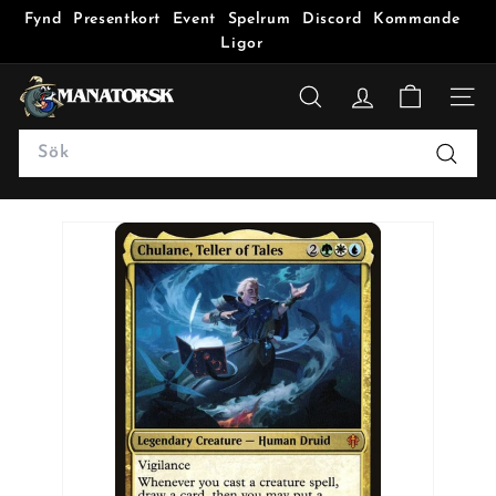
Fynd
Presentkort
Event
Spelrum
Discord
Kommande
Ligor
M
a
SÖK
n
Search
a
Sök
t
o
r
s
k