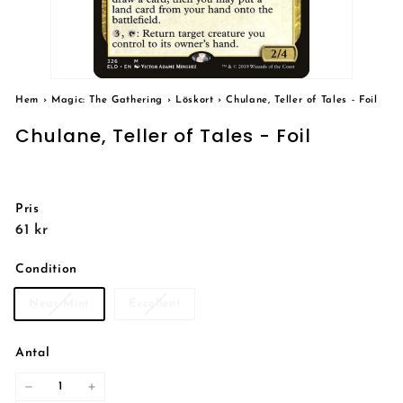
Hem
›
Magic: The Gathering
›
Löskort
›
Chulane, Teller of Tales - Foil
Chulane, Teller of Tales - Foil
Pris
Reguljärt
61
61 kr
pris
kr
Condition
Near Mint
Excellent
Antal
−
+