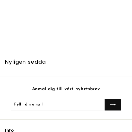
UTSÅLD
Chulane, Teller of Tales
- Foil
Nyligen sedda
Anmäl dig till vårt nyhetsbrev
Fyll
Prenumerera
i
din
email
Info