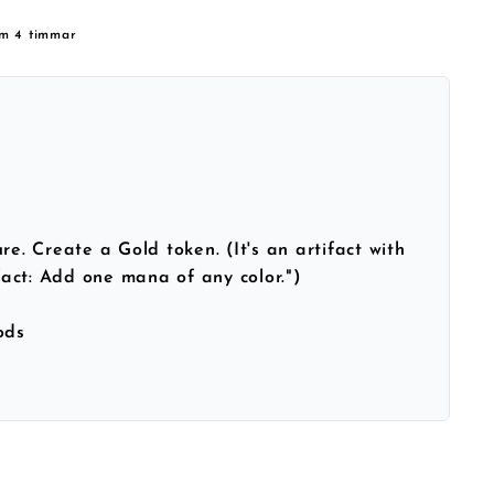
om 4 timmar
re. Create a Gold token. (It's an artifact with
ifact: Add one mana of any color.")
ods
h