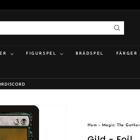
Sök
:ER
FIGURSPEL
BRÄDSPEL
FÄRGER
OR
DISCORD
Hem
›
Magic: The Gather
Gild - Foil