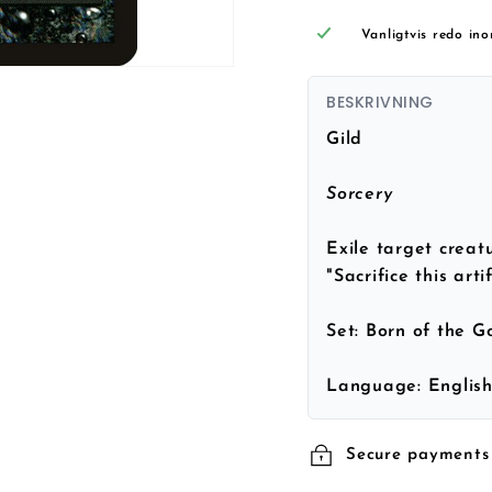
Vanligtvis redo in
BESKRIVNING
Gild
Sorcery
Exile target creatu
"Sacrifice this art
Set:
Born of the G
Language:
Englis
Secure payments