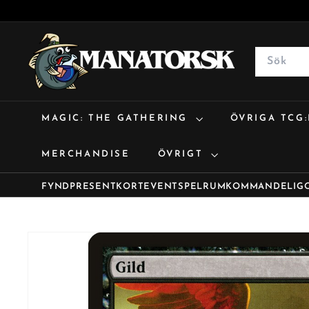
M
a
Search
n
a
t
MAGIC: THE GATHERING
ÖVRIGA TCG
o
r
MERCHANDISE
ÖVRIGT
s
k
FYND
PRESENTKORT
EVENT
SPELRUM
KOMMANDE
LIG