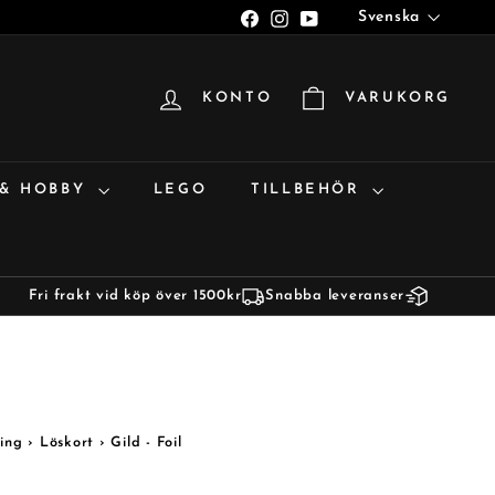
Språk
Facebook
Instagram
YouTube
Svenska
KONTO
VARUKORG
 & HOBBY
LEGO
TILLBEHÖR
Fri frakt vid köp över 1500kr
Snabba leveranser
ing
›
Löskort
›
Gild - Foil