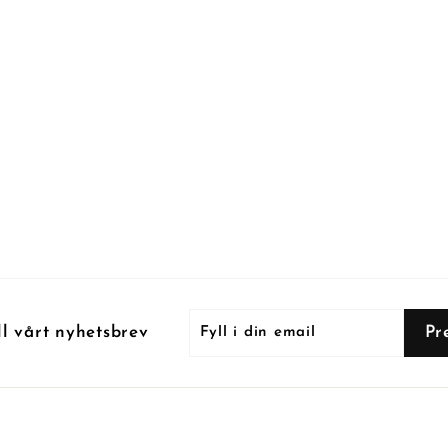
Fyll
Prenumerera
Pr
ll vårt nyhetsbrev
i
din
email