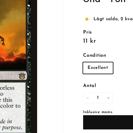
Lågt saldo, 2 kva
Pris
Reguljärt
11
11 kr
pris
kr
Condition
Excellent
Antal
−
+
Inklusive moms