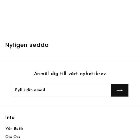
Kjeldoran Elite Guard
5
5 kr
k
r
Nyligen sedda
Anmäl dig till vårt nyhetsbrev
Fyll
Prenumerera
i
din
email
Info
Vår Butik
Om Oss