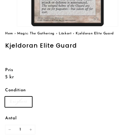
Hem
›
Magic: The Gathering
›
Löskort
›
Kjeldoran Elite Guard
Kjeldoran Elite Guard
Pris
Reguljärt
5
5 kr
pris
kr
Condition
Excellent
Antal
−
+