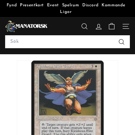
Fynd
Presentkort
Event
Spelrum
Discord
Kommande
Ligor
M
a
SÖK
n
Search
a
Sök
t
o
r
s
k