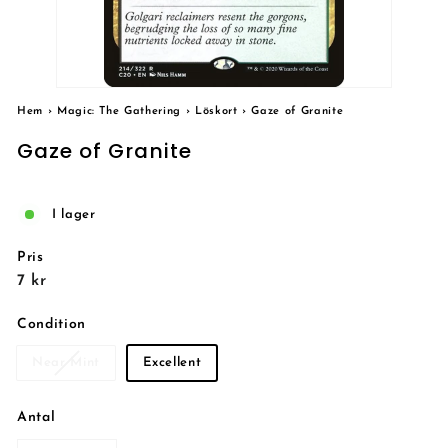
Hem
›
Magic: The Gathering
›
Löskort
›
Gaze of Granite
Gaze of Granite
I lager
Pris
Reguljärt
7
7 kr
pris
kr
Condition
Near Mint
Excellent
Antal