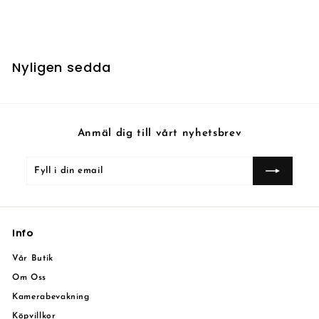
7
7 kr
k
r
Nyligen sedda
Anmäl dig till vårt nyhetsbrev
Fyll
Prenumerera
i
din
email
Info
Vår Butik
Om Oss
Kamerabevakning
Köpvillkor