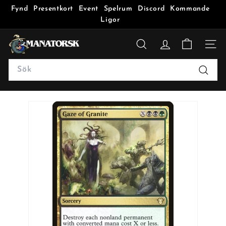
Fynd
Presentkort
Event
Spelrum
Discord
Kommande
Ligor
M
a
SÖK
n
Search
a
Sök
t
o
r
s
k