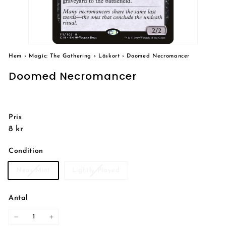
Hem
›
Magic: The Gathering
›
Löskort
›
Doomed Necromancer
Doomed Necromancer
Pris
Reguljärt
8
8 kr
pris
kr
Condition
Near Mint
Lightly Played
Antal
−
+