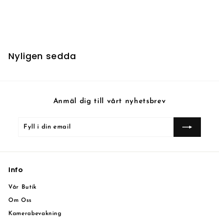
Doomed Necromancer
Nyligen sedda
Anmäl dig till vårt nyhetsbrev
Fyll
Prenumerera
i
din
email
Info
Vår Butik
Om Oss
Kamerabevakning