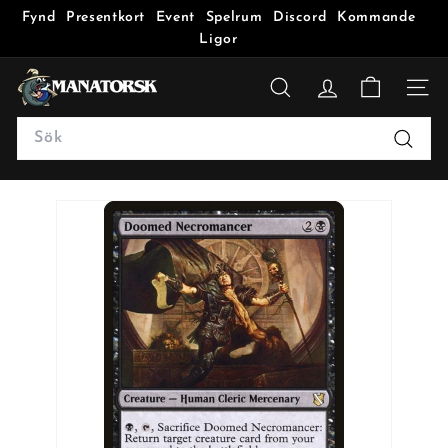
Fynd
Presentkort
Event
Spelrum
Discord
Kommande
Ligor
M
a
SÖK
n
Search
a
Sök
t
o
r
s
k