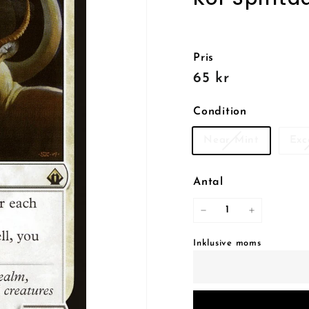
Pris
Reguljärt
65
65 kr
pris
kr
Condition
Near Mint
Exc
Antal
−
+
Inklusive moms