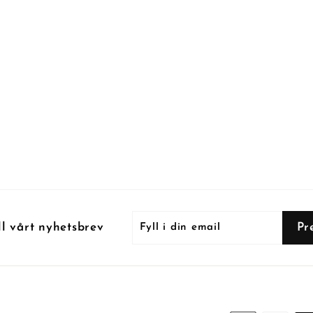
Fyll
Prenumerera
Pr
ll vårt nyhetsbrev
i
din
email