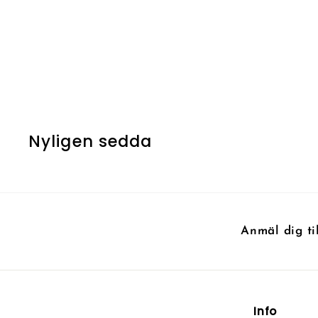
UTSÅLD
Kor Spiritdancer
Nyligen sedda
Anmäl dig ti
Info