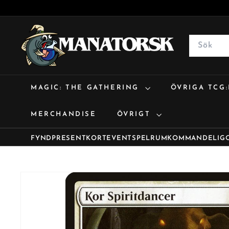
M
a
Search
n
a
t
MAGIC: THE GATHERING
ÖVRIGA TCG
o
r
MERCHANDISE
ÖVRIGT
s
k
FYND
PRESENTKORT
EVENT
SPELRUM
KOMMANDE
LIG