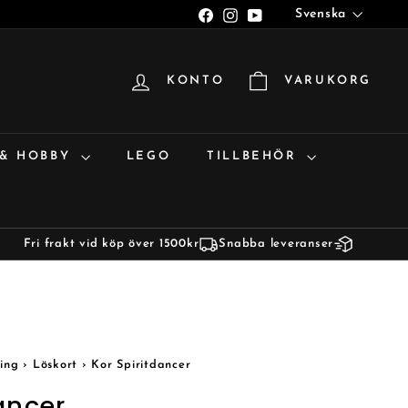
Språk
Facebook
Instagram
YouTube
Svenska
KONTO
VARUKORG
 & HOBBY
LEGO
TILLBEHÖR
Fri frakt vid köp över 1500kr
Snabba leveranser
ing
›
Löskort
›
Kor Spiritdancer
ancer