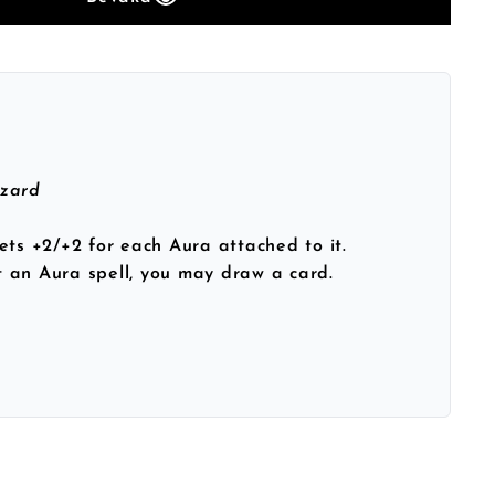
izard
ets +2/+2 for each Aura attached to it.
 an Aura spell, you may draw a card.
h