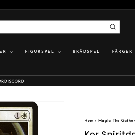
Sök
:ER
FIGURSPEL
BRÄDSPEL
FÄRGER
OR
DISCORD
Hem
›
Magic: The Gather
Kor Spiritd