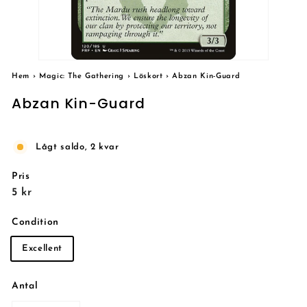
Hem
›
Magic: The Gathering
›
Löskort
›
Abzan Kin-Guard
Abzan Kin-Guard
Lågt saldo, 2 kvar
Pris
Reguljärt
5
5 kr
pris
kr
Condition
Excellent
Antal