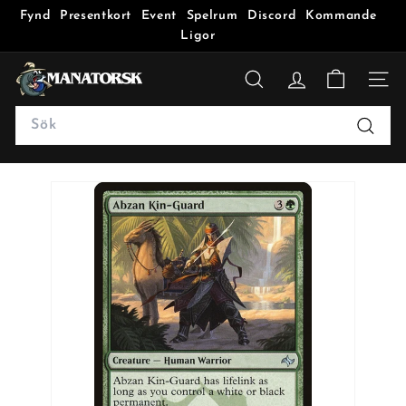
Fynd
Presentkort
Event
Spelrum
Discord
Kommande
Ligor
M
a
SÖK
n
Search
a
Sök
t
o
r
s
k