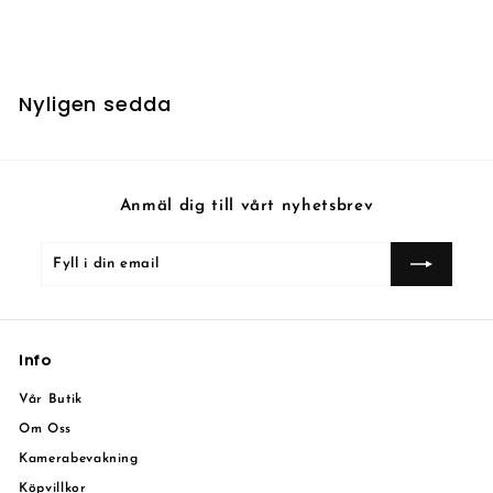
5
5 kr
k
r
Nyligen sedda
Anmäl dig till vårt nyhetsbrev
Fyll
Prenumerera
i
din
email
Info
Vår Butik
Om Oss
Kamerabevakning
Köpvillkor