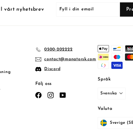
Fyll
Prenumerera
Pr
ll vårt nyhetsbrev
i
din
email
0500-202222
contact@manatorsk.com
Discord
kning
Språk
Följ oss
t
Svenska
Facebook
Instagram
YouTube
Valuta