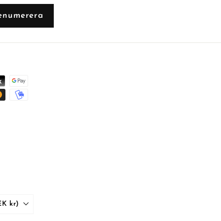
enumerera
Sverige (SEK kr)