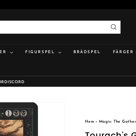
Sök
:ER
FIGURSPEL
BRÄDSPEL
FÄRGER
OR
DISCORD
Hem
›
Magic: The Gather
Tourach's 