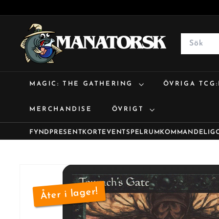
M
a
Search
n
a
t
MAGIC: THE GATHERING
ÖVRIGA TCG
o
r
MERCHANDISE
ÖVRIGT
s
k
FYND
PRESENTKORT
EVENT
SPELRUM
KOMMANDE
LIG
Åter i lager!