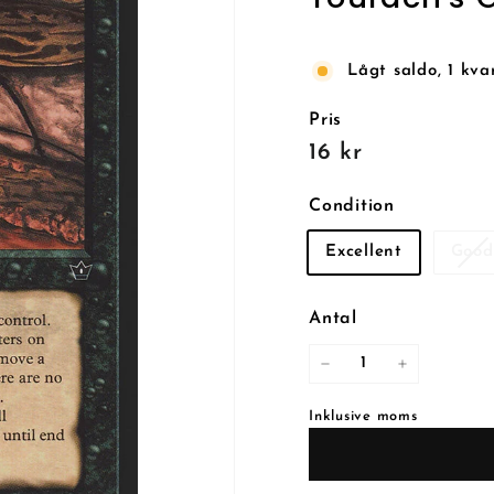
Lågt saldo, 1 kva
Pris
Reguljärt
16
16 kr
pris
kr
Condition
Excellent
Good
Antal
−
+
Inklusive moms