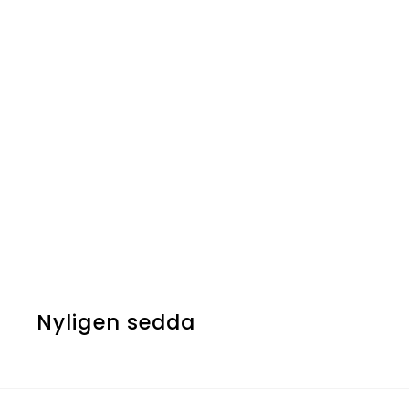
Tourach's Gate
Nyligen sedda