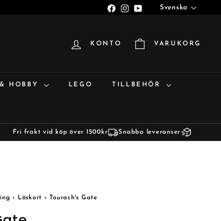
Språk
Facebook
Instagram
YouTube
Svenska
KONTO
VARUKORG
 & HOBBY
LEGO
TILLBEHÖR
Fri frakt vid köp över 1500kr
Snabba leveranser
ing
›
Löskort
›
Tourach's Gate
Gate