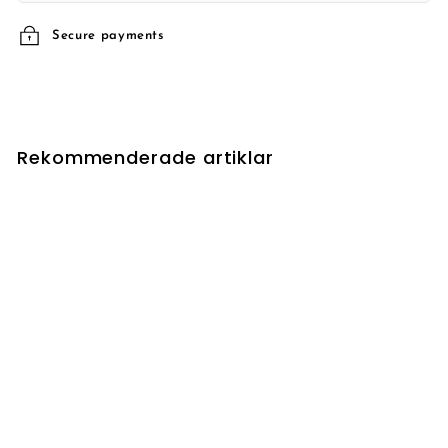
Secure payments
Rekommenderade artiklar
UTSÅLD
Windgrace's Judgment