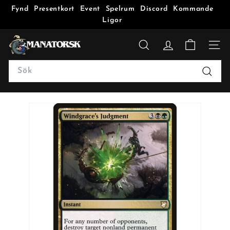
Fynd
Presentkort
Event
Spelrum
Discord
Kommande
Ligor
M
a
SÖK
n
Search
a
Sök
t
o
r
s
k