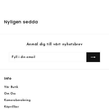
Nyligen sedda
Anmäl dig till vårt nyhetsbrev
Fyll
Prenumerera
i
din
email
Info
Vår Butik
Om Oss
Kamerabevakning
Köpvillkor