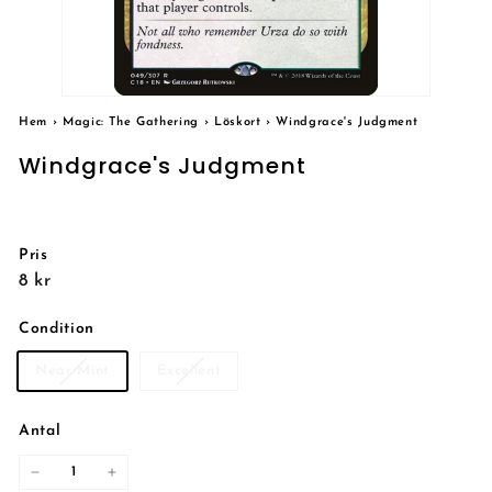
Hem
›
Magic: The Gathering
›
Löskort
›
Windgrace's Judgment
Windgrace's Judgment
Pris
Reguljärt
8
8 kr
pris
kr
Condition
Near Mint
Excellent
Antal
−
+