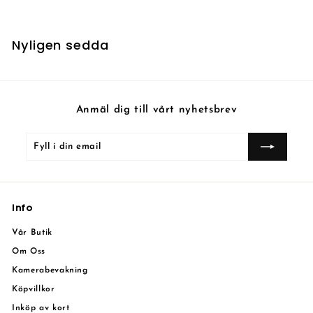
Nyligen sedda
Anmäl dig till vårt nyhetsbrev
Fyll
Prenumerera
i
din
email
Info
Vår Butik
Om Oss
Kamerabevakning
Köpvillkor
Inköp av kort