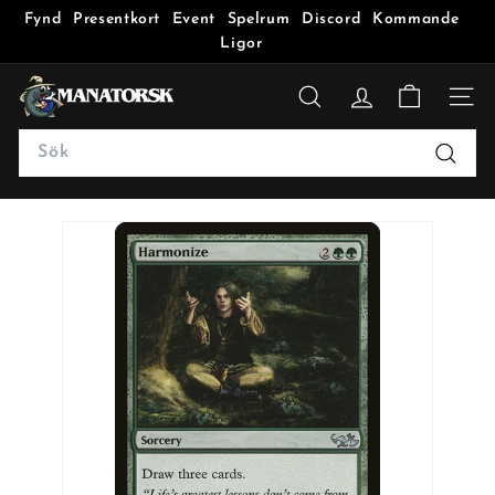
Fynd
Presentkort
Event
Spelrum
Discord
Kommande
Ligor
M
a
SÖK
n
Search
a
Sök
t
o
r
s
k