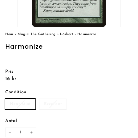
Hem
›
Magic: The Gathering
›
Löskort
›
Harmonize
Harmonize
Pris
Reguljärt
16
16 kr
pris
kr
Condition
Near Mint
Excellent
Antal
−
+